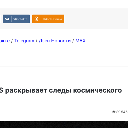
VKontakte
Odnoklassniki
акте
/
Telegram
/
Дзен Новости
/
MAX