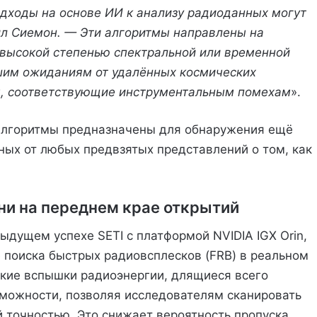
дходы на основе ИИ к анализу радиоданных могут
л Сиемон. — Эти алгоритмы направлены на
 высокой степенью спектральной или временной
ашим ожиданиям от удалённых космических
лы, соответствующие инструментальным помехам
».
алгоритмы предназначены для обнаружения ещё
ных от любых предвзятых представлений о том, как
ни на переднем крае открытий
ыдущем успехе SETI с платформой NVIDIA IGX Orin,
е поиска быстрых радиовсплесков (FRB) в реальном
ткие вспышки радиоэнергии, длящиеся всего
зможности, позволяя исследователям сканировать
й точностью. Это снижает вероятность пропуска