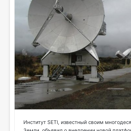
Институт SETI, известный своим многодес
Земли, объявил о внедрении новой платфо