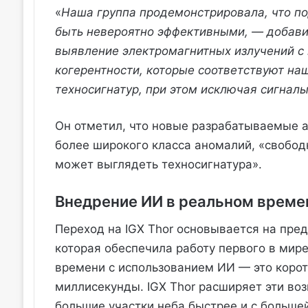
«
Наша группа продемонстрировала, что по
быть невероятно эффективными, — добави
выявление электромагнитных излучений с
когерентности, которые соответствуют н
техносигнатур, при этом исключая сигна
Он отметил, что новые разрабатываемые 
более широкого класса аномалий, «свобод
может выглядеть техносигнатура».
Внедрение ИИ в реальном време
Переход на IGX Thor основывается на пред
которая обеспечила работу первого в мир
времени с использованием ИИ — это коро
миллисекунды. IGX Thor расширяет эти во
большие участки неба быстрее и с больше