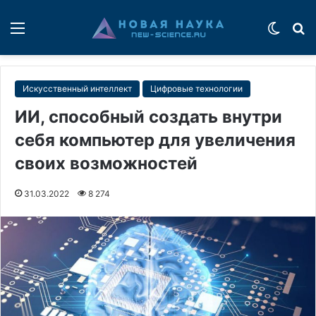
Меню
Switch
П
Искусственный интеллект
Цифровые технологии
ИИ, способный создать внутри
себя компьютер для увеличения
своих возможностей
31.03.2022
8 274