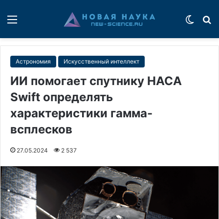
Меню
Switch
П
Астрономия
Искусственный интеллект
ИИ помогает спутнику НАСА
Swift определять
характеристики гамма-
всплесков
27.05.2024
2 537