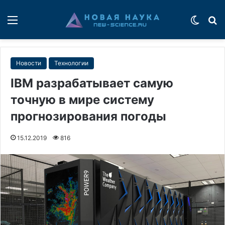
Меню
Switch
П
Новости
Технологии
IBM разрабатывает самую
точную в мире систему
прогнозирования погоды
15.12.2019
816