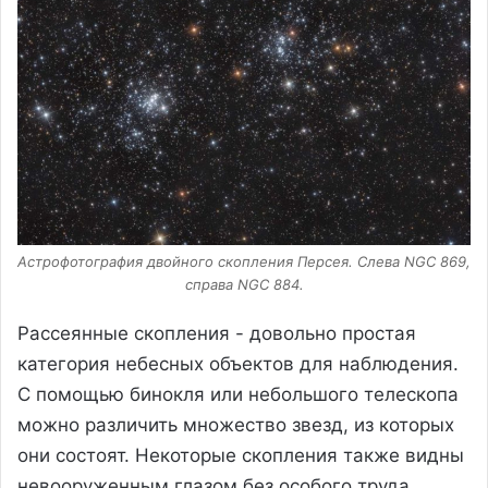
Астрофотография двойного скопления Персея. Слева NGC 869,
справа NGC 884.
Рассеянные скопления - довольно простая
категория небесных объектов для наблюдения.
С помощью бинокля или небольшого телескопа
можно различить множество звезд, из которых
они состоят. Некоторые скопления также видны
невооруженным глазом без особого труда,