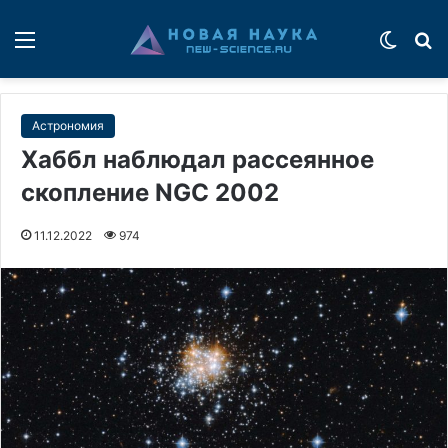
Меню
Switch
П
Астрономия
Хаббл наблюдал рассеянное
скопление NGC 2002
11.12.2022
974