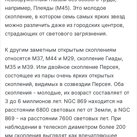
например, Плеяды (M45). Это молодое
скопление, в котором семь самых ярких звезд
можно различить даже из городских центров,
страдающих от светового загрязнения.
К другим заметным открытым скоплениям
относятся М37, М44 и М29, скопление Гиады,
М35 и М39. Или двойное скопление Персея,
состоящее из пары очень ярких открытых
скоплений, видимых в созвездии Персея. Оба
скопления - молодые, их возраст составляет от
3 до 6 миллионов лет. NGC 869 находится на
расстоянии 6800 световых лет от Земли, а NGC
869 - на расстоянии 7600 световых лет. При
наблюдении в телескоп диаметром более 200
мм скопления выглядят как впечатляющее