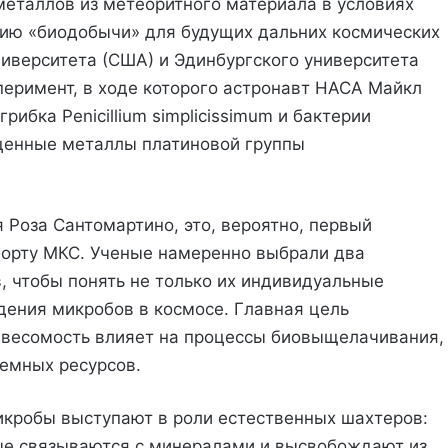
металлов из метеоритного материала в условиях
нию «биодобычи» для будущих дальних космических
ниверситета (США) и Эдинбургского университета
перимент, в ходе которого астронавт НАСА Майкл
рибка Penicillium simplicissimum и бактерии
гоценные металлы платиновой группы
 Роза Сантомартино, это, вероятно, первый
борту МКС. Ученые намеренно выбрали два
 чтобы понять не только их индивидуальные
ения микробов в космосе. Главная цель
невесомость влияет на процессы биовыщелачивания,
земных ресурсов.
микробы выступают в роли естественных шахтеров:
ые связываются с минералами и высвобождают из