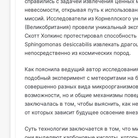
справились с задачей извлечения ценных 
невесомости, открывая путь к использова
миссий. Исследователи из Корнеллского у
(Великобритания) провели уникальный экс
Скотт Хопкинс протестировал способность г
Sphingomonas desiccabilis извлекать дра
непосредственно из космических пород.
Как пояснила ведущий автор исследования
подобный эксперимент с метеоритами на 
совершенно разных вида микроорганизмов,
возможности, но и общие механизмы повед
заключалась в том, чтобы выяснить, как 
от которых зависит будущее освоение вне
Суть технологии заключается в том, что 
они выделяют карбоновые кислоты, котор