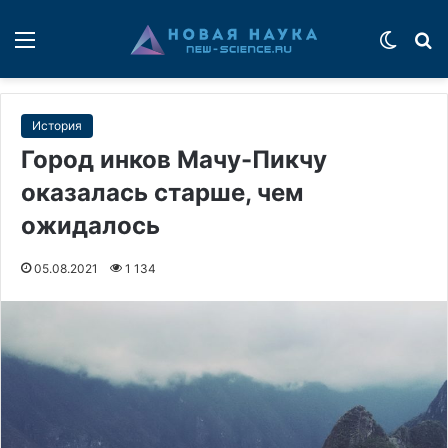
Меню
Switch
П
История
Город инков Мачу-Пикчу
оказалась старше, чем
ожидалось
05.08.2021
1 134