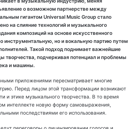
никает в музыкальную индустрию, меняя
ъявление о возможном партнерстве между
льным гигантом Universal Music Group стало
ено на слияние технологий и музыкального
здания композиций на основе искусственного
ко инструментальную, но и вокальную партию путем
полнителей. Такой подход поднимает важнейшие
ды творчества, подчеркивая потенциал и проблемы
ека и машины.
азными приложениями пересматривает многие
стрию. Перед лицом этой трансформации возникают
и и этике музыкального творчества. В то время
ном интеллекте новую форму самовыражения,
льными последствиями его использования.
 ведут переговоры о лицензировании голосов и