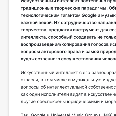
Искусственный интеллект постепенно про
традиционные творческие парадигмы. Об
технологическим гигантом Google и музыка
важной вехой. Их сотрудничество направл
творчества, предлагая инструмент для со
интеллекта, способный создавать не толь
воспроизведения/копирования голосов ис
вопросы авторского права и самой приро
художественного сосуществования челов
Искусственный интеллект с его разнообр
отрасли, в том числе и музыкальную инду
вопросы об интеллектуальной собственност
как одни исполнители видят в искусствен
другие обеспокоены юридическими и мора
Так, Google и Universal Music Group (UMG)