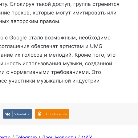
нту. Блокируя такой доступ, группа стремится
ние треков, которые могут имитировать или
ных авторским правом.
во с Google стало возможным, необходимо
 соглашения обеспечат артистам и UMG
ние их голосов и мелодий. Кроме того, это
тичность использования музыки, созданной
ии с нормативными требованиями. Это
все участники музыкальной индустрии
VKontakte
Odnoklassniki
акте
/
Telegram
/
Дзен Новости
/
MAX