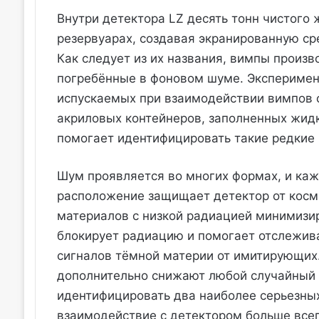
Внутри детектора LZ десять тонн чистого
резервуарах, создавая экранированную ср
Как следует из их названия, вимпы произв
погребённые в фоновом шуме. Эксперимент
испускаемых при взаимодействии вимпов с
акриловых контейнеров, заполненных жид
помогает идентифицировать такие редкие
Шум проявляется во многих формах, и каж
расположение защищает детектор от косми
материалов с низкой радиацией минимизи
блокирует радиацию и помогает отслежива
сигналов тёмной материи от имитирующих
дополнительно снижают любой случайный 
идентифицировать два наиболее серьезных
взаимодействие с детектором больше всег