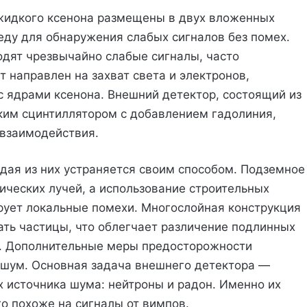
 жидкого ксенона размещены в двух вложенных
еду для обнаружения слабых сигналов без помех.
одят чрезвычайно слабые сигналы, часто
 направлен на захват света и электронов,
 ядрами ксенона. Внешний детектор, состоящий из
ким сцинтиллятором с добавлением гадолиния,
 взаимодействия.
дая из них устраняется своим способом. Подземное
ческих лучей, а использование строительных
рует локальные помехи. Многослойная конструкция
ть частицы, что облегчает различение подлинных
. Дополнительные меры предосторожности
шум. Основная задача внешнего детектора —
 источника шума: нейтроны и радон. Именно их
о похоже на сигналы от вимпов.