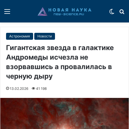
Меню
Switch
П
Астрономия
Новости
Гигантская звезда в галактике
Андромеды исчезла не
взорвавшись а провалилась в
черную дыру
13.02.2026
41 198