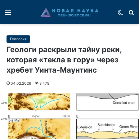
Меню
Switch
П
Геология
Геологи раскрыли тайну реки,
которая «текла в гору» через
хребет Уинта-Маунтинс
04.02.2026
8 478