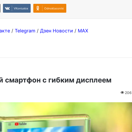
VKontakte
Odnoklassniki
акте
/
Telegram
/
Дзен Новости
/
MAX