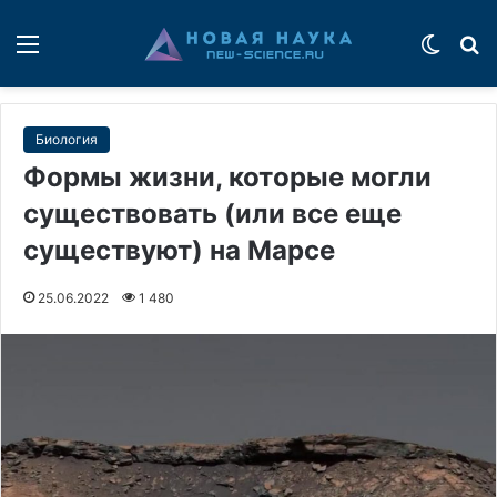
Меню
Switch
П
Биология
Формы жизни, которые могли
существовать (или все еще
существуют) на Марсе
25.06.2022
1 480