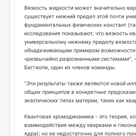
Вязкость жидкости может значительно вар
существует нижний предел этой почти унив
фундаментальных физических констант (так
исследования показывают, что вязкость кв
универсальному нижнему пределу вязкости
обнадеживающим примером возможности 
чрезвычайно разрозненными системами
",
Баггиоли, один из членов команды.
"
Эти результаты также являются новой ил
общих принципов в конкретные предсказан
экзотических типах материи, таких как кв
Квантовая хромодинамика - это теория, к
взаимодействия между кварками и глюонам
ядра); но ее недостаточно для полного п