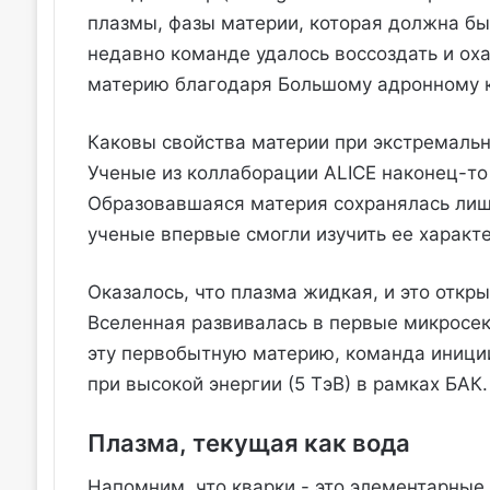
плазмы, фазы материи, которая должна бы
недавно команде удалось воссоздать и ох
материю благодаря Большому адронному к
Каковы свойства материи при экстремальн
Ученые из коллаборации ALICE наконец-то
Образовавшаяся материя сохранялась лишь
ученые впервые смогли изучить ее характе
Оказалось, что плазма жидкая, и это откр
Вселенная развивалась в первые микросе
эту первобытную материю, команда иници
при высокой энергии (5 ТэВ) в рамках БАК.
Плазма, текущая как вода
Напомним, что кварки - это элементарные