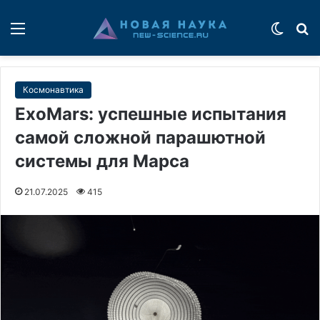
Меню
Switch
П
Космонавтика
ExoMars: успешные испытания
самой сложной парашютной
системы для Марса
21.07.2025
415