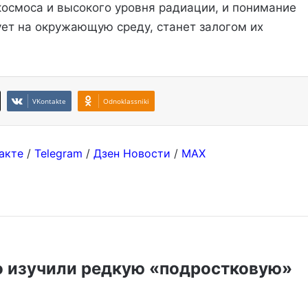
космоса и высокого уровня радиации, и понимание
ует на окружающую среду, станет залогом их
VKontakte
Odnoklassniki
акте
/
Telegram
/
Дзен Новости
/
MAX