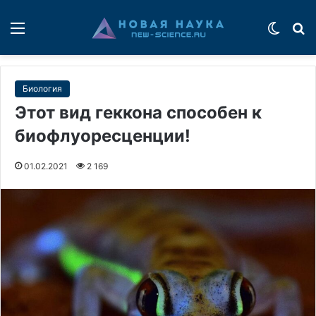
Меню
Switch
П
Биология
Этот вид геккона способен к
биофлуоресценции!
01.02.2021
2 169