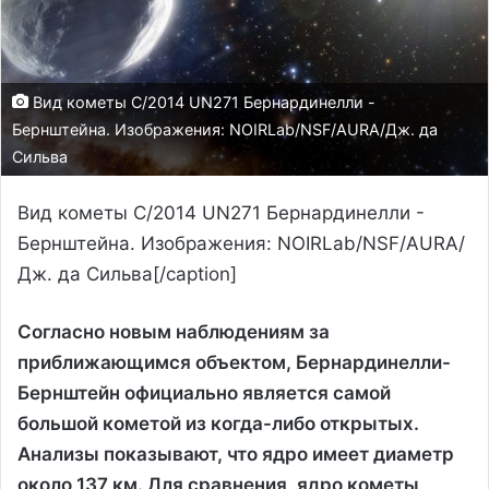
Вид кометы C/2014 UN271 Бернардинелли -
Бернштейна. Изображения: NOIRLab/NSF/AURA/Дж. да
Сильва
Вид кометы C/2014 UN271 Бернардинелли -
Бернштейна. Изображения: NOIRLab/NSF/AURA/
Дж. да Сильва[/caption]
Согласно новым наблюдениям за
приближающимся объектом, Бернардинелли-
Бернштейн официально является самой
большой кометой из когда-либо открытых.
Анализы показывают, что ядро имеет диаметр
около 137 км. Для сравнения, ядро кометы