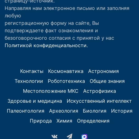
страницу-источник.
Направляя нам электронное письмо или заполняя
любую
регистрационную форму на сайте, Вы
подтверждаете факт ознакомления и
безоговорочного согласия с принятой у нас
Политикой конфиденциальности.
Контакты
Космонавтика
Астрономия
Технологии
Робототехника
Общие знания
Местоположение МКС
Астрофизика
Здоровье и медицина
Искусственный интеллект
Палеонтология
Археология
Биология
История
Природа
Химия
Определения
vk.com
Telegram
MAX