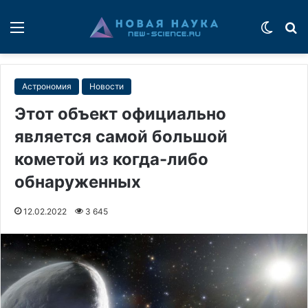
Меню
Switch
П
Астрономия
Новости
Этот объект официально
является самой большой
кометой из когда-либо
обнаруженных
12.02.2022
3 645