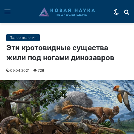
Меню
Switch
П
Палеонтология
Эти кротовидные существа
жили под ногами динозавров
09.04.2021
726