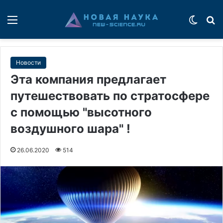
Меню
Switch
П
Новости
Эта компания предлагает
путешествовать по стратосфере
с помощью "высотного
воздушного шара" !
26.06.2020
514