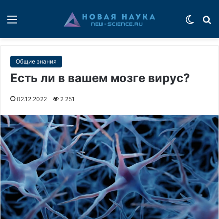
Меню
Switch
П
Общие знания
Есть ли в вашем мозге вирус?
02.12.2022
2 251