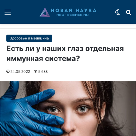
Меню
Switch
П
Здоровье и медицина
Есть ли у наших глаз отдельная
иммунная система?
24.05.2022
5 688