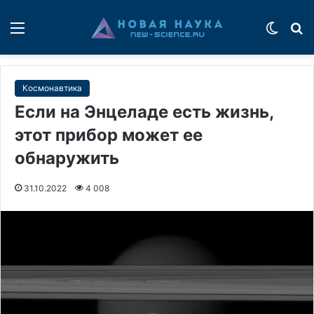
Меню
Switch
П
Космонавтика
Если на Энцеладе есть жизнь,
этот прибор может ее
обнаружить
31.10.2022
4 008