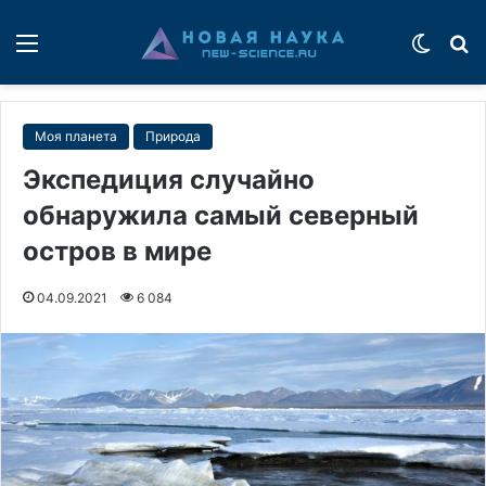
Меню
Switch
П
Моя планета
Природа
Экспедиция случайно
обнаружила самый северный
остров в мире
04.09.2021
6 084