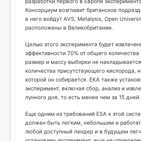
разработки первого в Европе эксперимента
Консорциум возглавит британское подразде
в него войдут AVS, Metalysis, Open Univers
расположены в Великобритании.
Целью этого эксперимента будет извлечен
эффективности 70% от общего количества 
размер и массу выборки не накладывается 
количества присутствующего кислорода, ко
которой он собирается. ЕКА также установ
эксперимент, включая сбор, анализ и извл
лунного дня, то есть менее чем за 15 дней.
Еще одним из требований ESA к этой сист
должен быть легким, небольшим и работать
любой доступный лендер и в будущем легч
установлен эксперимент, еще не определен