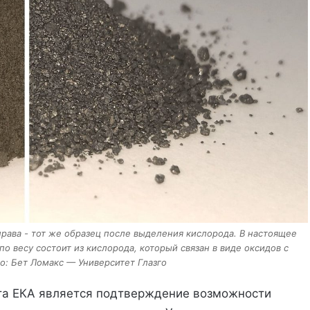
рава - тот же образец после выделения кислорода. В настоящее
по весу состоит из кислорода, который связан в виде оксидов с
о: Бет Ломакс — Университет Глазго
та ЕКА является подтверждение возможности