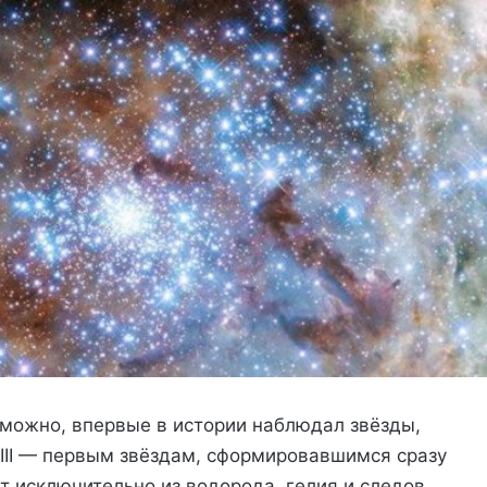
можно, впервые в истории наблюдал звёзды,
III — первым звёздам, сформировавшимся сразу
т исключительно из водорода, гелия и следов