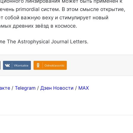
ационного линзирования может быть применён к
ень primordial систем. В этом смысле открытие,
ет собой важную веху и стимулирует новый
мых древних звёзд в космосе.
е The Astrophysical Journal Letters.
VKontakte
Odnoklassniki
акте
/
Telegram
/
Дзен Новости
/
MAX