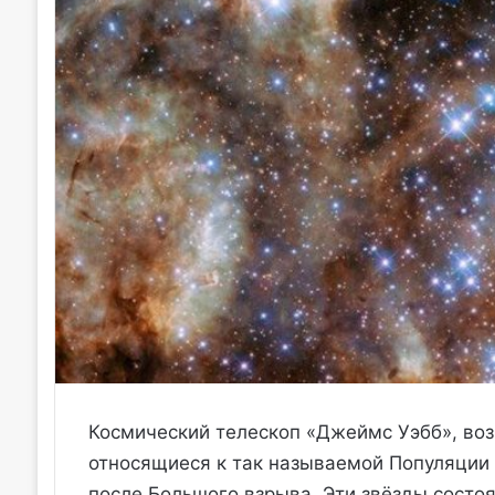
Космический телескоп «Джеймс Уэбб», воз
относящиеся к так называемой Популяции 
после Большого взрыва. Эти звёзды состоя