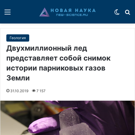
Меню
Switch
П
Геология
Двухмиллионный лед
представляет собой снимок
истории парниковых газов
Земли
31.10.2019
7 157