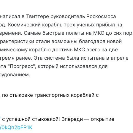
ы написал в Твиттере руководитель Роскосмоса
рд. Космический корабль трех ученых прибыл на
времени. Самые быстрые полеты на МКС до сих пор
арактеристики стали возможны благодаря новой
смическому кораблю достичь МКС всего за две
 тремя ранее. Эта система была испытана в апреле
та "Прогресс", который использовался для
рудованием.
 по стыковке транспортных кораблей с
7
с успешной стыковкой! Впереди — открытие
om/0kQh2bFP1K