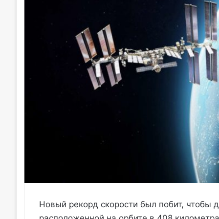
Новый рекорд скорости был побит, чтобы 
расположенной на орбите в 408 километра