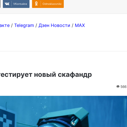
VKontakte
Odnoklassniki
акте
/
Telegram
/
Дзен Новости
/
MAX