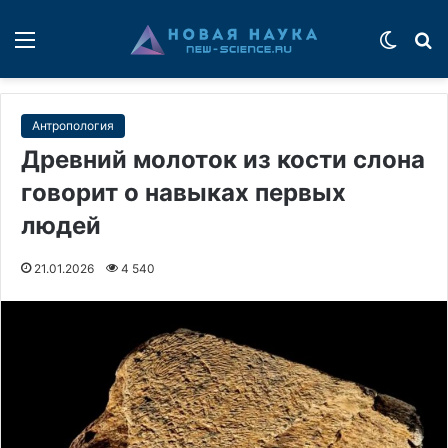
Меню
Switch
П
Антропология
Древний молоток из кости слона
говорит о навыках первых
людей
21.01.2026
4 540