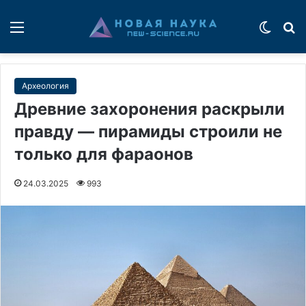
Меню
Switch
П
Археология
Древние захоронения раскрыли
правду — пирамиды строили не
только для фараонов
24.03.2025
993