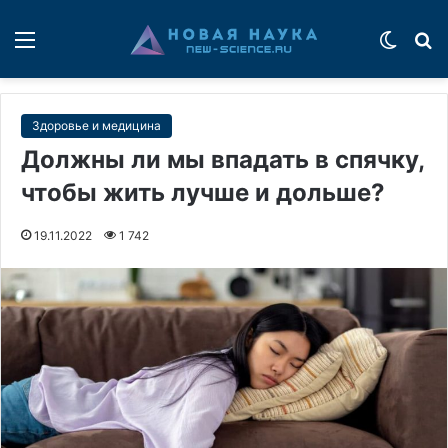
Меню
Switch
П
Здоровье и медицина
Должны ли мы впадать в спячку,
чтобы жить лучше и дольше?
19.11.2022
1 742