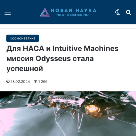
Меню
Switch
П
Космонавтика
Для НАСА и Intuitive Machines
миссия Odysseus стала
успешной
28.02.2024
1 266