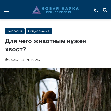
Меню
Switch
П
Биология
Общие знания
Для чего животным нужен
хвост?
05.01.2024
10 247