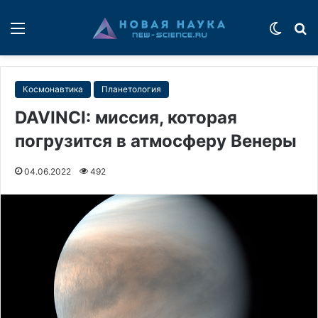
Меню
Switch
П
Космонавтика
Планетология
DAVINCI: миссия, которая
погрузится в атмосферу Венеры
04.06.2022
492