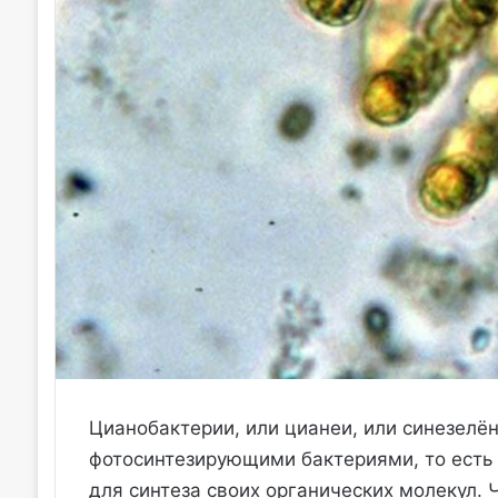
Цианобактерии, или цианеи, или синезелё
фотосинтезирующими бактериями, то есть 
для синтеза своих органических молекул. Ч