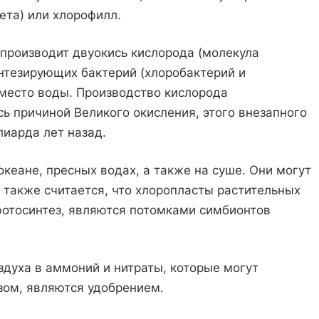
ета) или хлорофилл.
, производит двуокись кислорода (молекула
интезирующих бактерий (хлоробактерий и
вместо воды. Производство кислорода
ь причиной Великого окисления, этого внезапного
иарда лет назад.
кеане, пресных водах, а также на суше. Они могут
 также считается, что хлоропласты растительных
 фотосинтез, являются потомками симбионтов
оздуха в аммоний и нитраты, которые могут
зом, являются удобрением.