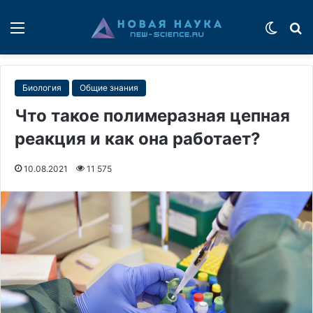
Меню
Switch
П
Биология
Общие знания
Что такое полимеразная цепная
реакция и как она работает?
10.08.2021
11 575