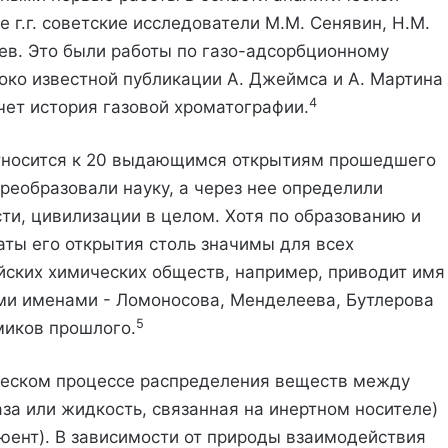
 г.г. советские исследователи М.М. Сенявин, Н.М.
рев. Это были работы по газо-адсорбционному
ко известной публикации А. Джеймса и А. Мартина
4
счет история газовой хроматографии.
тносится к 20 выдающимся открытиям прошедшего
реобразовали науку, а через нее определили
ти, цивилизации в целом. Хотя по образованию и
аты его открытия столь значимы для всех
йских химических обществ, например, приводит имя
ми именами - Ломоносова, Менделеева, Бутлерова
5
миков прошлого.
ческом процессе распределения веществ между
а или жидкость, связанная на инертном носителе)
люент). В зависимости от природы взаимодействия