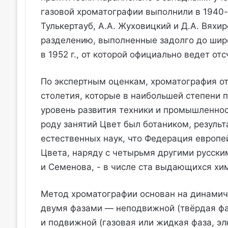
газовой хроматографии выполнили в 1940-е
Тулькертауб, А.А. Жуховицкий и Д.А. Вяхи
разделению, выполненные задолго до широ
в 1952 г., от которой официально ведет от
По экспертным оценкам, хроматография о
столетия, которые в наибольшей степени п
уровень развития техники и промышленнос
роду занятий Цвет был ботаником, результ
естественных наук, что Федерация европе
Цвета, наряду с четырьмя другими русски
и Семенова, - в числе ста выдающихся хи
Метод хроматографии основан на динами
двумя фазами — неподвижной (твёрдая фаз
и подвижной (газовая или жидкая фаза, э