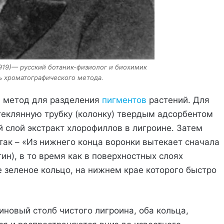
919)— русский ботаник-физиолог и биохимик
ь хроматографического метода.
й метод для разделения
пигментов
растений. Для
теклянную трубку (колонку) твердым адсорбентом
й слой экстракт хлорофиллов в лигроине. Затем
так – «Из нижнего конца воронки вытекает сначала
ин), в то время как в поверхностных слоях
 зеленое кольцо, на нижнем крае которого быстро
новый столб чистого лигроина, оба кольца,