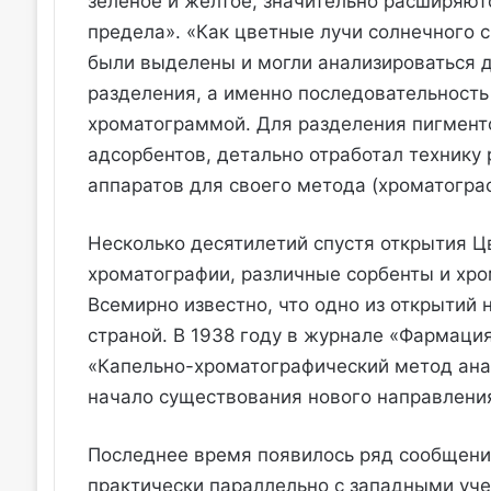
зеленое и желтое, значительно расширяют
предела». «Как цветные лучи солнечного 
были выделены и могли анализироваться д
разделения, а именно последовательность
хроматограммой. Для разделения пигменто
адсорбентов, детально отработал технику
аппаратов для своего метода (хроматогра
Несколько десятилетий спустя открытия Ц
хроматографии, различные сорбенты и хро
Всемирно известно, что одно из открытий 
страной. В 1938 году в журнале «Фармаци
«Капельно-хроматографический метод ана
начало существования нового направления
Последнее время появилось ряд сообщений
практически параллельно с западными уч