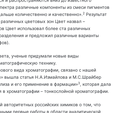
ся и распространяются вниз до известного
спектра различные компоненты из смеси пигментов
2
альше количественно и качественно».
Результат
 различных цветовых зон Цвет назвал –
в Цвет использовал более ста различных
 разделения и предложил различные варианты
фов).
вета, ученые придумали новые виды
матографическую технику.
нового вида хроматографии, связано с нашей
я» вышла статья Н.А.Измайлова и М.С.Шрайбер
3
лиза и его применение в фармации»
, которая дала
 в хроматографии – тонкослойной хроматографии.
 авторитетных российских химиков о том, что
еными первые работы в области аналитической