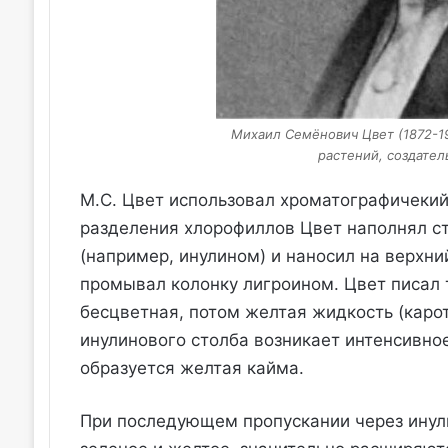
Михаил Семёнович Цвет (1872-1
растений, создател
M.С. Цвет использовал хроматографичеки
разделения хлорофиллов Цвет наполнял с
(например, инулином) и наносил на верхни
промывал колонку лигроином. Цвет писал 
бесцветная, потом желтая жидкость (карот
инулинового столба возникает интенсивное
образуется желтая кайма.
При последующем пропускании через инули