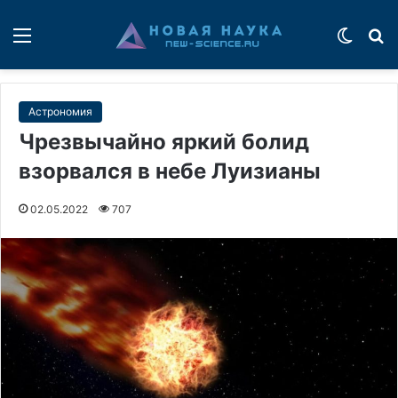
Меню
Switch
П
Астрономия
Чрезвычайно яркий болид
взорвался в небе Луизианы
02.05.2022
707