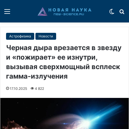
Меню
Switch
П
Астрофизика
Новости
Черная дыра врезается в звезду
и «пожирает» ее изнутри,
вызывая сверхмощный всплеск
гамма-излучения
17.10.2025
4 822