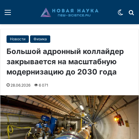
Меню
Switch
П
Новости
Физика
Большой адронный коллайдер
закрывается на масштабную
модернизацию до 2030 года
28.06.2026
6 071