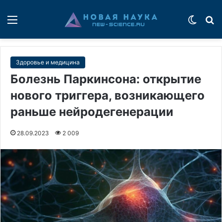
Меню
Switch
П
Здоровье и медицина
Болезнь Паркинсона: открытие
нового триггера, возникающего
раньше нейродегенерации
28.09.2023
2 009