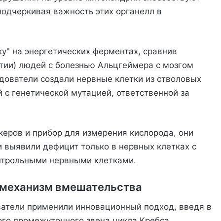
одчеркивая важность этих органелл в
" на энергетических ферментах, сравнив
тии) людей с болезнью Альцгеймера с мозгом
едователи создали нервные клетки из стволовых
 с генетической мутацией, ответственной за
керов и прибор для измерения кислорода, они
и выявили дефицит только в нервных клетках с
нтрольными нервными клетками.
 механизм вмешательства
ватели применили инновационный подход, введя в
ого промежуточного звена цикла Кребса,