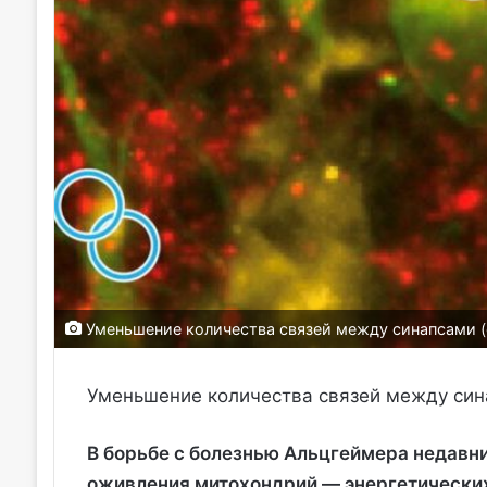
Уменьшение количества связей между синапсами (с
Уменьшение количества связей между синап
В борьбе с болезнью Альцгеймера недавн
оживления митохондрий — энергетических