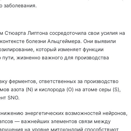
о заболевания.
ом Стюарта Липтона сосредоточила свои усилия на
контексте болезни Альцгеймера. Они выявили
озилирование, который изменяет функции
 пути, жизненно важного для производства
вку ферментов, ответственных за производство
ов азота (N) и кислорода (O) на атоме серы (S),
нт SNO.
 снижению энергетических возможностей нейронов,
напсов — важнейших элементов связи между
нарушения на уровне митохондрий способствуют