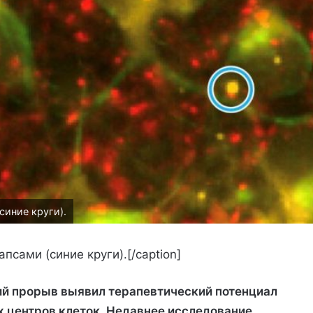
иние круги).
сами (синие круги).[/caption]
ий прорыв выявил терапевтический потенциал
 центров клеток. Недавнее исследование