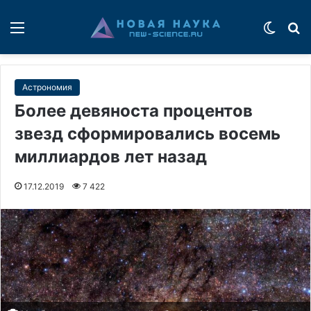
Меню
Switch
П
Астрономия
Более девяноста процентов
звезд сформировались восемь
миллиардов лет назад
17.12.2019
7 422