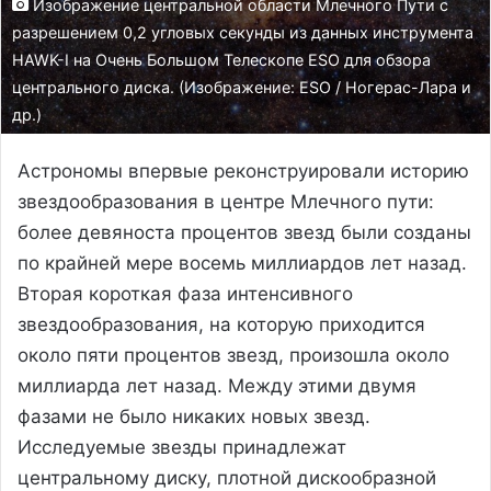
Изображение центральной области Млечного Пути с
разрешением 0,2 угловых секунды из данных инструмента
HAWK-I на Очень Большом Телескопе ESO для обзора
центрального диска. (Изображение: ESO / Ногерас-Лара и
др.)
Астрономы впервые реконструировали историю
звездообразования в центре Млечного пути:
более девяноста процентов звезд были созданы
по крайней мере восемь миллиардов лет назад.
Вторая короткая фаза интенсивного
звездообразования, на которую приходится
около пяти процентов звезд, произошла около
миллиарда лет назад. Между этими двумя
фазами не было никаких новых звезд.
Исследуемые звезды принадлежат
центральному диску, плотной дискообразной