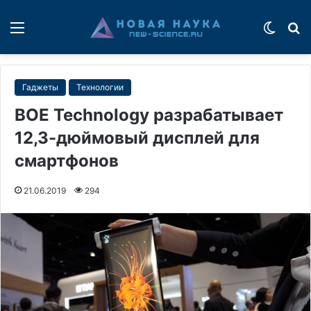
Меню
Switch
П
Гаджеты
Технологии
BOE Technology разрабатывает
12,3-дюймовый дисплей для
смартфонов
21.06.2019
294