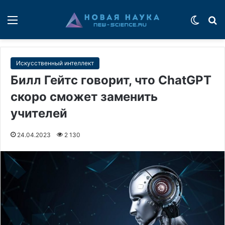
Меню
Switch
П
Искусственный интеллект
Билл Гейтс говорит, что ChatGPT
скоро сможет заменить
учителей
24.04.2023
2 130