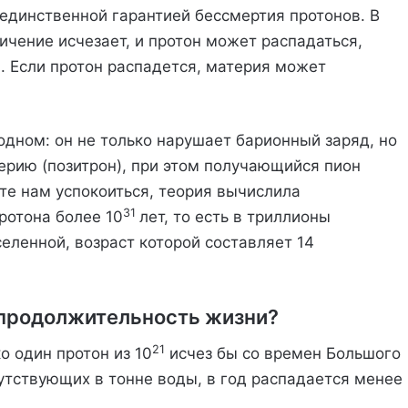
единственной гарантией бессмертия протонов. В
ичение исчезает, и протон может распадаться,
. Если протон распадется, материя может
одном: он не только нарушает барионный заряд, но
ерию (позитрон), при этом получающийся пион
те нам успокоиться, теория вычислила
31
ротона более 10
лет, то есть в триллионы
еленной, возраст которой составляет 14
ю продолжительность жизни?
21
о один протон из 10
исчез бы со времен Большого
утствующих в тонне воды, в год распадается менее