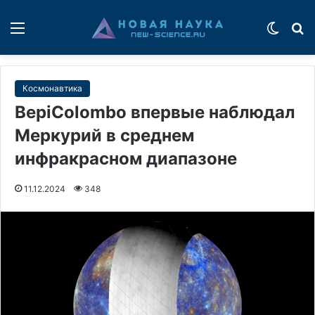
Меню
Switch
П
Космонавтика
BepiColombo впервые наблюдал
Меркурий в среднем
инфракрасном диапазоне
11.12.2024
348