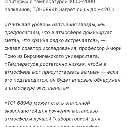
юпитеры» с температурой 1000–2000
Кельвинов, TOI-6894b нагрет лишь до ~420 К.
«
Учитывая уровень излучения звезды, мы
предполагаем, что в атмосфере доминирует
метан, что крайне редко встречается
», —
сказал соавтор исследования, профессор Амори
Трио из Бирмингемского университета.
«
Температура достаточно низкая, чтобы в
атмосфере мог присутствовать аммиак — если
это подтвердится, он будет впервые обнаружен
в атмосфере экзопланеты
».
«
TOI-6894b может стать эталонной
экзопланетой для изучения метановых
атмосфер и лучшей "лабораторией" для
исследования внесолнечных атмосфер,