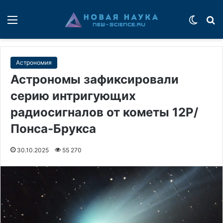
Меню
Switch
П
Астрономия
Астрономы зафиксировали
серию интригующих
радиосигналов от кометы 12P/
Понса-Брукса
30.10.2025
55 270