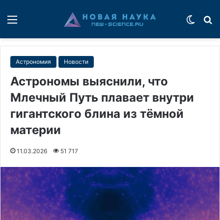
Меню
Switch
П
Астрономия
Новости
Астрономы выяснили, что
Млечный Путь плавает внутри
гигантского блина из тёмной
материи
11.03.2026
51 717